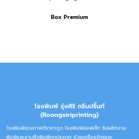
Box Premium
โรงพิมพ์ รุ่งศิริ กรีนปริ้นท์
(Roongsiriprinting)
โรงพิมพ์คุณภาพดีราคาถูก โรงพิมพ์ออฟเซ็ท รับผลิตงาน
พิมพ์และงานสิ่งพิมพ์ทุกประเภท ด้วยเครื่องจักรและ