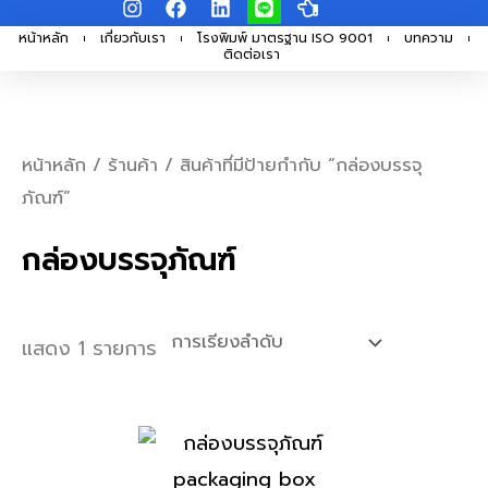
I
F
L
L
H
Skip
n
a
i
i
a
s
c
n
n
n
หน้าหลัก
เกี่ยวกับเรา
โรงพิมพ์ มาตรฐาน ISO 9001
บทความ
to
ติดต่อเรา
t
e
k
e
d
a
b
e
-
content
g
o
d
p
r
o
i
o
a
k
n
i
m
n
หน้าหลัก
/
ร้านค้า
/ สินค้าที่มีป้ายกำกับ “กล่องบรรจุ
t
ภัณฑ์”
-
l
e
กล่องบรรจุภัณฑ์
f
t
แสดง 1 รายการ