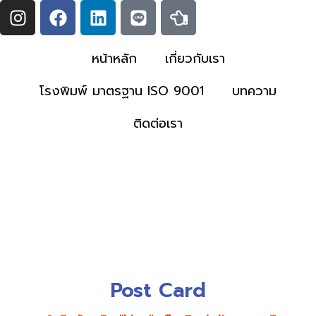
I
F
L
L
H
Skip
n
a
i
i
a
to
s
c
n
n
n
content
t
e
k
e
d
หน้าหลัก
เกี่ยวกับเรา
a
b
e
-
โรงพิมพ์ มาตรฐาน ISO 9001
บทความ
g
o
d
p
r
o
i
o
ติดต่อเรา
a
k
n
i
m
n
t
-
l
e
f
t
Post Card