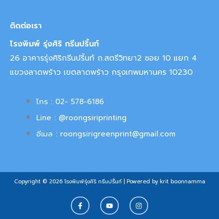
ติดต่อเรา
โรงพิมพ์ รุ่งศิริ กรีนปริ้นท์
26 อาคารรุ่งศิริกรีนปริ้นท์ ถ.สตรีวิทยา2 ซอย 10 แยก 4
แขวงลาดพร้าว เขตลาดพร้าว กรุงเทพมหานคร 10230
โทร : 02- 578-6186
Line : @roongsiriprinting
อีเมล : roongsirigreenprint@gmail.com
Copyright © 2026 โรงพิมพ์รุ่งศิริ กรีนปริ้นท์ | Powered by krit boonnamma
F
Y
I
a
o
n
c
u
s