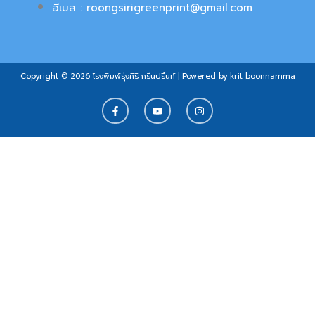
อีเมล : roongsirigreenprint@gmail.com
Copyright © 2026 โรงพิมพ์รุ่งศิริ กรีนปริ้นท์ | Powered by krit boonnamma
F
Y
I
a
o
n
c
u
s
e
t
t
b
u
a
o
b
g
o
e
r
k
a
-
m
f