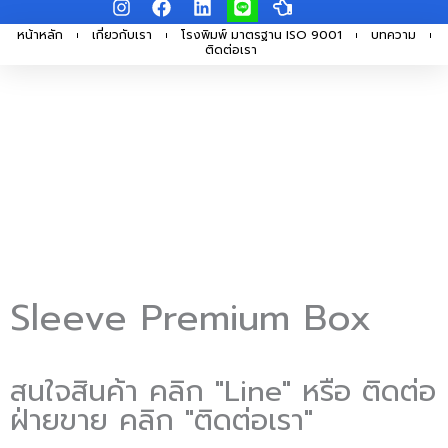
I
F
L
L
H
Skip
n
a
i
i
a
s
c
n
n
n
หน้าหลัก
เกี่ยวกับเรา
โรงพิมพ์ มาตรฐาน ISO 9001
บทความ
to
ติดต่อเรา
t
e
k
e
d
a
b
e
-
content
g
o
d
p
r
o
i
o
a
k
n
i
m
n
t
-
l
e
f
t
Sleeve Premium Box
สนใจสินค้า คลิก "Line" หรือ ติดต่อ
ฝ่ายขาย คลิก "ติดต่อเรา"