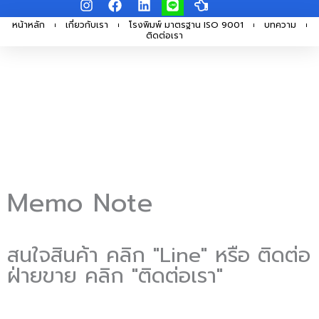
I
F
L
L
H
Skip
n
a
i
i
a
s
c
n
n
n
หน้าหลัก
เกี่ยวกับเรา
โรงพิมพ์ มาตรฐาน ISO 9001
บทความ
to
ติดต่อเรา
t
e
k
e
d
a
b
e
-
content
g
o
d
p
r
o
i
o
a
k
n
i
m
n
t
-
l
e
f
t
Memo Note
สนใจสินค้า คลิก "Line" หรือ ติดต่อ
ฝ่ายขาย คลิก "ติดต่อเรา"