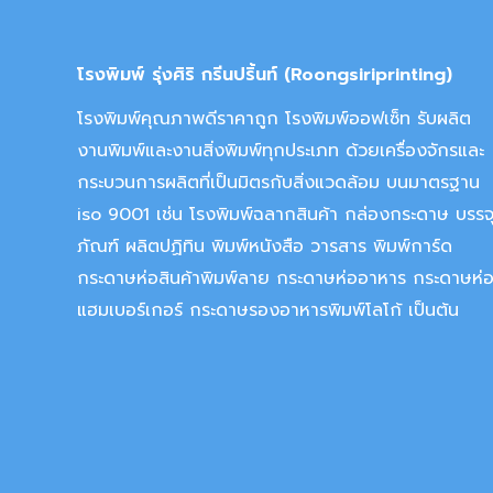
โรงพิมพ์ รุ่งศิริ กรีนปริ้นท์ (Roongsiriprinting)
โรงพิมพ์คุณภาพดีราคาถูก โรงพิมพ์ออฟเซ็ท รับผลิต
งานพิมพ์และงานสิ่งพิมพ์ทุกประเภท ด้วยเครื่องจักรและ
กระบวนการผลิตที่เป็นมิตรกับสิ่งแวดล้อม บนมาตรฐาน
iso 9001 เช่น โรงพิมพ์ฉลากสินค้า กล่องกระดาษ บรรจ
ภัณฑ์ ผลิตปฏิทิน พิมพ์หนังสือ วารสาร พิมพ์การ์ด
กระดาษห่อสินค้าพิมพ์ลาย กระดาษห่ออาหาร กระดาษห่
แฮมเบอร์เกอร์ กระดาษรองอาหารพิมพ์โลโก้ เป็นต้น