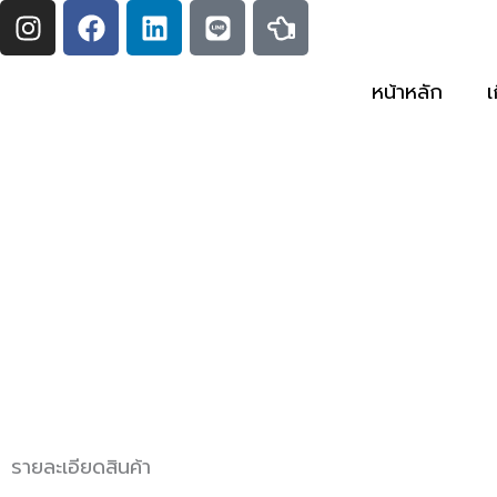
I
F
L
L
H
Skip
n
a
i
i
a
to
s
c
n
n
n
content
t
e
k
e
d
หน้าหลัก
เ
a
b
e
-
g
o
d
p
r
o
i
o
a
k
n
i
m
n
t
-
l
e
f
t
รายละเอียดสินค้า