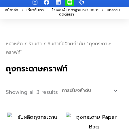
I
F
L
L
H
Skip
n
a
i
i
a
s
c
n
n
n
หน้าหลัก
เกี่ยวกับเรา
โรงพิมพ์ มาตรฐาน ISO 9001
บทความ
to
ติดต่อเรา
t
e
k
e
d
a
b
e
-
content
g
o
d
p
r
o
i
o
a
k
n
i
m
n
หน้าหลัก
/
ร้านค้า
/ สินค้าที่มีป้ายกำกับ “ถุงกระดาษ
t
คราฟท์”
-
l
e
ถุงกระดาษคราฟท์
f
t
Showing all 3 results