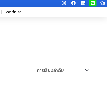
I
F
L
L
H
n
a
i
i
a
s
c
n
n
n
ติดต่อเรา
t
e
k
e
d
a
b
e
-
g
o
d
p
r
o
i
o
a
k
n
i
m
n
t
-
l
e
f
t