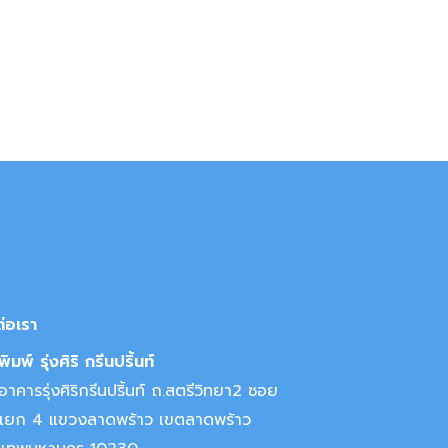
ต่อเรา
ิมพ์ รุ่งศิริ กรีนปริ้นท์
าคารรุ่งศิริกรีนปริ้นท์ ถ.สตรีวิทยา2 ซอย
แยก 4 แขวงลาดพร้าว เขตลาดพร้าว