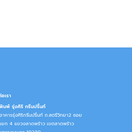
ต่อเรา
ิมพ์ รุ่งศิริ กรีนปริ้นท์
าคารรุ่งศิริกรีนปริ้นท์ ถ.สตรีวิทยา2 ซอย
แยก 4 แขวงลาดพร้าว เขตลาดพร้าว