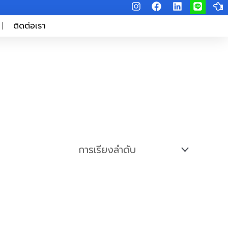
I
F
L
L
H
n
a
i
i
a
s
c
n
n
n
ติดต่อเรา
t
e
k
e
d
a
b
e
-
g
o
d
p
r
o
i
o
a
k
n
i
m
n
t
-
l
e
f
t