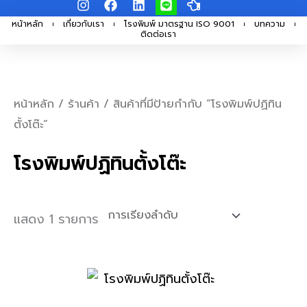
I
F
L
L
H
Skip
n
a
i
i
a
s
c
n
n
n
หน้าหลัก
เกี่ยวกับเรา
โรงพิมพ์ มาตรฐาน ISO 9001
บทความ
to
ติดต่อเรา
t
e
k
e
d
a
b
e
-
content
g
o
d
p
r
o
i
o
a
k
n
i
m
n
หน้าหลัก
/
ร้านค้า
/ สินค้าที่มีป้ายกำกับ “โรงพิมพ์ปฏิทิน
t
ตั้งโต๊ะ”
-
l
e
โรงพิมพ์ปฏิทินตั้งโต๊ะ
f
t
แสดง 1 รายการ