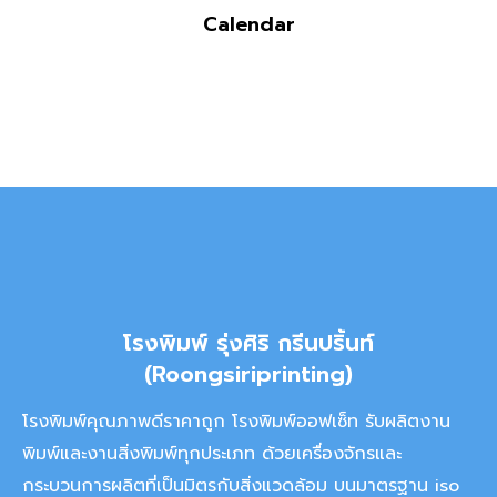
Calendar
โรงพิมพ์ รุ่งศิริ กรีนปริ้นท์
(Roongsiriprinting)
โรงพิมพ์คุณภาพดีราคาถูก โรงพิมพ์ออฟเซ็ท รับผลิตงาน
พิมพ์และงานสิ่งพิมพ์ทุกประเภท ด้วยเครื่องจักรและ
กระบวนการผลิตที่เป็นมิตรกับสิ่งแวดล้อม บนมาตรฐาน iso