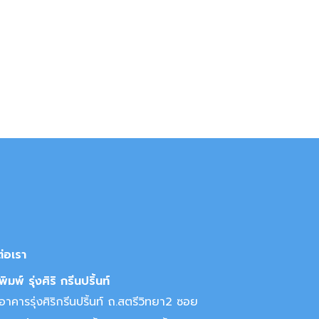
ต่อเรา
ิมพ์ รุ่งศิริ กรีนปริ้นท์
าคารรุ่งศิริกรีนปริ้นท์ ถ.สตรีวิทยา2 ซอย