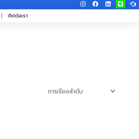
I
F
L
L
H
n
a
i
i
a
s
c
n
n
n
ติดต่อเรา
t
e
k
e
d
a
b
e
-
g
o
d
p
r
o
i
o
a
k
n
i
m
n
t
-
l
e
f
t