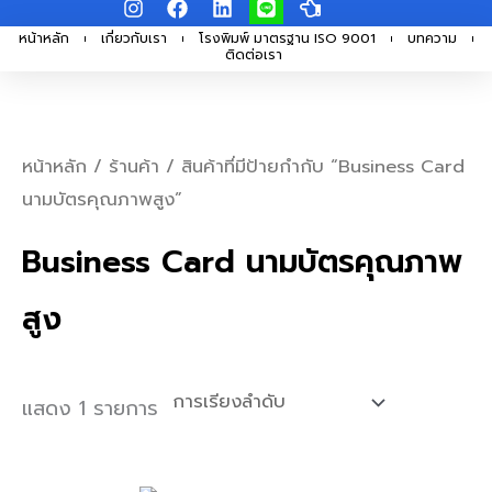
I
F
L
L
H
Skip
n
a
i
i
a
s
c
n
n
n
หน้าหลัก
เกี่ยวกับเรา
โรงพิมพ์ มาตรฐาน ISO 9001
บทความ
to
ติดต่อเรา
t
e
k
e
d
a
b
e
-
content
g
o
d
p
r
o
i
o
a
k
n
i
m
n
หน้าหลัก
/
ร้านค้า
/ สินค้าที่มีป้ายกำกับ “Business Card
t
นามบัตรคุณภาพสูง”
-
l
e
Business Card นามบัตรคุณภาพ
f
t
สูง
แสดง 1 รายการ