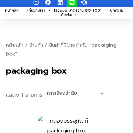
I
F
L
L
H
Skip
n
a
i
i
a
s
c
n
n
n
หน้าหลัก
เกี่ยวกับเรา
โรงพิมพ์ มาตรฐาน ISO 9001
บทความ
to
ติดต่อเรา
t
e
k
e
d
a
b
e
-
content
g
o
d
p
r
o
i
o
a
k
n
i
m
n
หน้าหลัก
/
ร้านค้า
/ สินค้าที่มีป้ายกำกับ “packaging
t
box”
-
l
e
packaging box
f
t
แสดง 1 รายการ