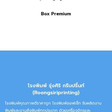
Box Premium
โรงพิมพ์ รุ่งศิริ กรีนปริ้นท์
(Roongsiriprinting)
โรงพิมพ์คุณภาพดีราคาถูก โรงพิมพ์ออฟเซ็ท รับผลิตงาน
พิมพ์และงานสิ่งพิมพ์ทุกประเภท ด้วยเครื่องจักรและ