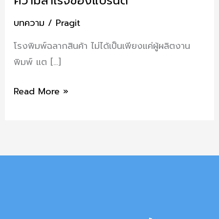
ความสำเร็จของแบรนด์
สินค้า:
ตัวแปร
บทความ
/
Pragit
สำคัญ
โรงพิมพ์ฉลากสินค้า ไม่ได้เป็นเพียงแค่ผู้ผลิตงาน
สู่
พิมพ์ แต […]
ความ
สำเร็จ
Read More »
ของ
แบรนด์