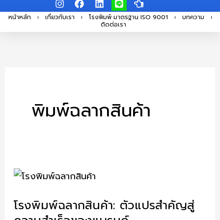
I
F
L
L
H
Skip
n
a
i
i
a
s
c
n
n
n
หน้าหลัก
เกี่ยวกับเรา
โรงพิมพ์ มาตรฐาน ISO 9001
บทความ
to
ติดต่อเรา
t
e
k
e
d
a
b
e
-
content
g
o
d
p
r
o
i
o
a
k
n
i
m
n
t
-
l
พิมพ์ฉลากสินค้า
e
f
t
โรง
พิมพ์
โรงพิมพ์ฉลากสินค้า: ตัวแปรสำคัญสู่
ฉลาก