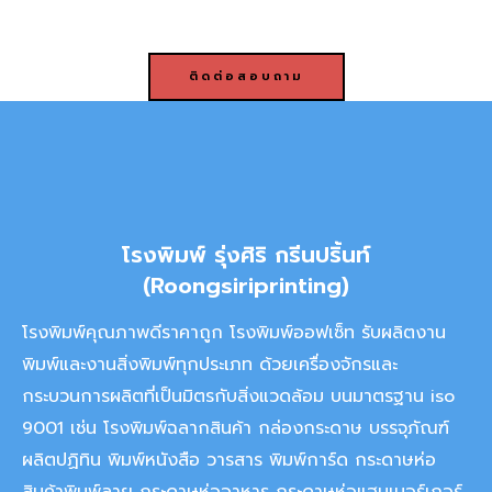
a
r
ติดต่อสอบถาม
c
h
โรงพิมพ์ รุ่งศิริ กรีนปริ้นท์
(Roongsiriprinting)
โรงพิมพ์คุณภาพดีราคาถูก โรงพิมพ์ออฟเซ็ท รับผลิตงาน
พิมพ์และงานสิ่งพิมพ์ทุกประเภท ด้วยเครื่องจักรและ
กระบวนการผลิตที่เป็นมิตรกับสิ่งแวดล้อม บนมาตรฐาน iso
9001 เช่น โรงพิมพ์ฉลากสินค้า กล่องกระดาษ บรรจุภัณฑ์
ผลิตปฏิทิน พิมพ์หนังสือ วารสาร พิมพ์การ์ด กระดาษห่อ