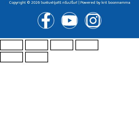
Copyright © 2026 โรงพิมพ์รุ่งศิริ กรีนปริ้นท์ | Powered by krit boonnamma
F
Y
I
a
o
n
c
u
s
e
t
t
b
u
a
o
b
g
o
e
r
k
a