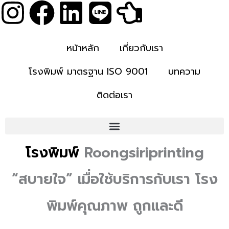
I
F
L
L
H
Skip
to
n
a
i
i
a
content
หน้าหลัก
เกี่ยวกับเรา
s
c
n
n
n
โรงพิมพ์ มาตรฐาน ISO 9001
บทความ
t
e
k
e
d
ติดต่อเรา
a
b
e
-
g
o
d
p
"สบายใจ" กับโรงพิมพ์
โรงพิมพ์
Roongsiriprinting
r
o
i
o
มืออาชีพ ครบวงจร ถูกและดี
“สบายใจ” เมื่อใช้บริการกับเรา โรง
a
k
n
i
ติดต่อโรงพิมพ์
พิมพ์คุณภาพ ถูกและดี
m
n